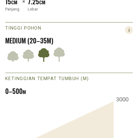
15
×
7.25
CM
CM
Panjang
Lebar
TINGGI POHON
MEDIUM (20–35M)
KETINGGIAN TEMPAT TUMBUH (M)
0–500
M
3000