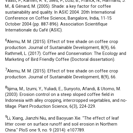
Vaast, P., Kanten, R. V., Siles, P., Dzib, B., Franck, N., Harmand, J.
M., & Génard, M. (2005). Shade: a key factor for coffee
sustainability and quality. In ASIC 2004. 20th International
Conference on Coffee Science, Bangalore, India, 11-15
October 2004 (pp. 887-896). Association Scientifique
Internationale du Café (ASIC).
6
Alemu, M. M. (2015). Effect of tree shade on coffee crop
production. Journal of Sustainable Development, 8(9), 66.
Rathmell, L. (2017). Coffee and Conservation: The Ecology and
Marketing of Bird Friendly Coffee (Doctoral dissertation).
7
Alemu, M. M. (2015). Effect of tree shade on coffee crop
production. Journal of Sustainable Development, 8(9), 66.
8
Iijima, M., Izumi, Y., Yuliadi, E., Sunyoto, Afandi, & Utomo, M.
(2003). Erosion control on a steep sloped coffee field in
Indonesia with alley cropping, intercropped vegetables, and no-
tillage. Plant Production Science, 6(3), 224-229.
9
Li, Xiang, Jianzhi Niu, and Baoyuan Xie. "The effect of leaf
litter cover on surface runoff and soil erosion in Northern
China." PloS one 9, no. 9 (2014): e107789.